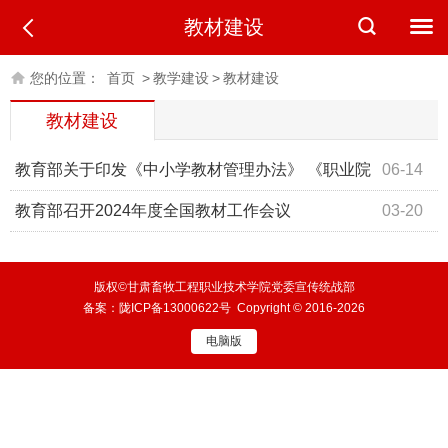
教材建设
您的位置：
首页
>
教学建设
>
教材建设
教材建设
教育部关于印发《中小学教材管理办法》 《职业院
06-14
校教材管理办法》和《普通 高等学校教材管理办法》的通
教育部召开2024年度全国教材工作会议
03-20
知
版权©甘肃畜牧工程职业技术学院党委宣传统战部
备案：
陇ICP备13000622号
Copyright © 2016-2026
电脑版