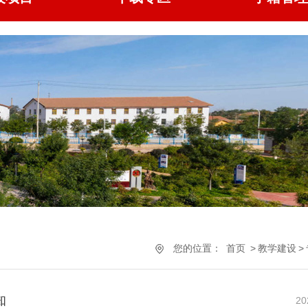
您的位置：
首页
>
教学建设
>
知
20