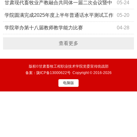
梦 畜牧领航》《油污绘蓝图-汽修教师的匠心传承密码》
甘肃现代畜牧业产教融合共同体一届二次会议暨中
05-24
《用匠心守护生命》
高职贯通培养合作办学研讨会在我院成功召开
学院圆满完成2025年度上半年普通话水平测试工作
05-20
学院举办第十八届教师教学能力比赛
04-28
查看更多
版权©甘肃畜牧工程职业技术学院党委宣传统战部
备案：
陇ICP备13000622号
Copyright © 2016-2026
电脑版