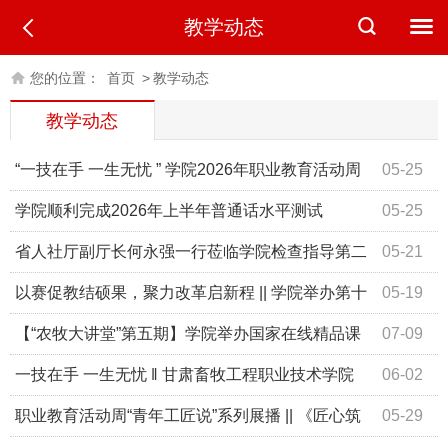
教学动态
您的位置：
首页
>
教学动态
教学动态
“一技在手 一生无忧 ” 学院2026年职业教育活动周
05-25
纪实
学院顺利完成2026年上半年普通话水平测试
05-25
省人社厅副厅长何永强一行莅临学院检查指导第二
05-21
届全省职业技能大赛筹备情况
以赛促教结硕果，聚力改革启新程 || 学院举办第十
05-19
九届教师教学能力比赛
【“农牧大讲堂”第五期】学院举办国家在线精品课
07-09
程及规划教材建设专项培训会
一技在手 一生无忧 ‖ 甘肃畜牧工程职业技术学院
06-02
2025年职业教育活动周纪实
职业教育活动周“青年工匠说”系列展播 || 《匠心筑
05-29